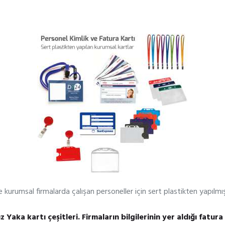
e kurumsal firmalarda çalışan personeller için sert plastikten yapılmış
sız Yaka kartı çeşitleri. Firmaların bilgilerinin yer aldığı fatur