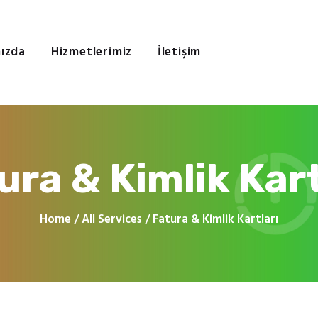
Ana Sayfa
Hakkımızda
FON DIJITAL
Hizmetlerimiz
ızda
Hizmetlerimiz
İletişim
İletişim
İzmir Dijital Baskı Merkezi
ura & Kimlik Kart
Home
All Services
Fatura & Kimlik Kartları