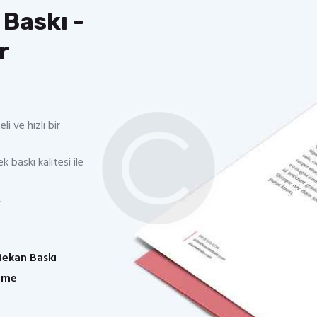
 Baskı -
r
i ve hızlı bir
ek baskı kalitesi ile
,
Mekan Baskı
leme