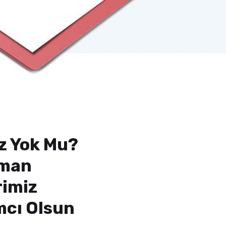
z Yok Mu?
zman
rimiz
mcı Olsun