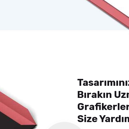
Tasarımını
Bırakın U
Grafikerle
Size Yardı