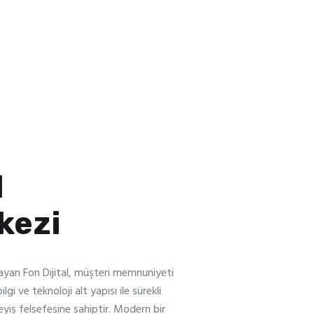
l
kezi
ayan Fon Dijital, müşteri memnuniyeti
gi ve teknoloji alt yapısı ile sürekli
leyiş felsefesine sahiptir. Modern bir