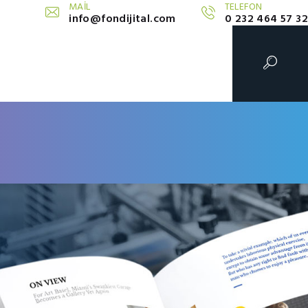
MAİL
TELEFON
info@fondijital.com
0 232 464 57 32