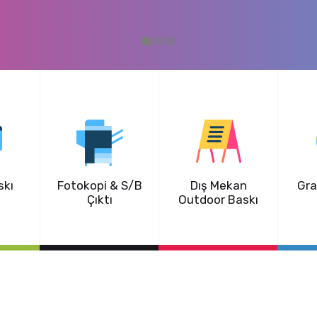
skı
Fotokopi & S/B
Dış Mekan
Gra
Çıktı
Outdoor Baskı