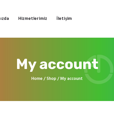
Ana Sayfa
Hakkımızda
FON DIJITAL
Hizmetlerimiz
ızda
Hizmetlerimiz
İletişim
İletişim
İzmir Dijital Baskı Merkezi
My account
Home
Shop
My account