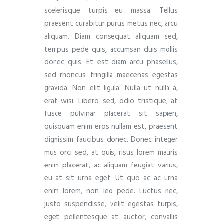
scelerisque turpis eu massa. Tellus
praesent curabitur purus metus nec, arcu
aliquam. Diam consequat aliquam sed,
tempus pede quis, accumsan duis mollis
donec quis. Et est diam arcu phasellus,
sed rhoncus fringilla maecenas egestas
gravida. Non elit ligula. Nulla ut nulla a,
erat wisi. Libero sed, odio tristique, at
fusce pulvinar placerat sit sapien,
quisquam enim eros nullam est, praesent
dignissim faucibus donec. Donec integer
mus orci sed, at quis, risus lorem mauris
enim placerat, ac aliquam feugiat varius,
eu at sit urna eget. Ut quo ac ac urna
enim lorem, non leo pede. Luctus nec,
justo suspendisse, velit egestas turpis,
eget pellentesque at auctor, convallis