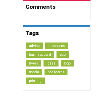
Comments
Tags
advice
brochures
business card
eco
flyers
ideas
logo
media
postcards
printing