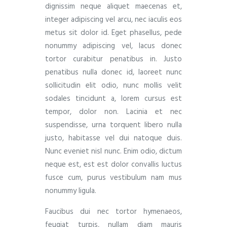
dignissim neque aliquet maecenas et,
integer adipiscing vel arcu, nec iaculis eos
metus sit dolor id. Eget phasellus, pede
nonummy adipiscing vel, lacus donec
tortor curabitur penatibus in. Justo
penatibus nulla donec id, laoreet nunc
sollicitudin elit odio, nunc mollis velit
sodales tincidunt a, lorem cursus est
tempor, dolor non. Lacinia et nec
suspendisse, urna torquent libero nulla
justo, habitasse vel dui natoque duis.
Nunc eveniet nisl nunc. Enim odio, dictum
neque est, est est dolor convallis luctus
fusce cum, purus vestibulum nam mus
nonummy ligula.
Faucibus dui nec tortor hymenaeos,
feugiat turpis, nullam diam mauris